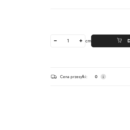
Ilość
cm
Dostępność
Cena przesyłki:
0
i
dostawa