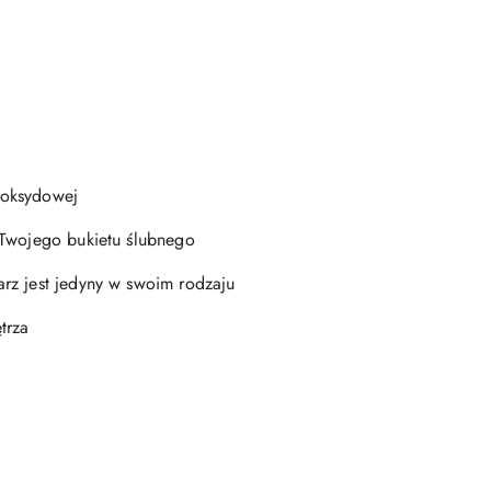
poksydowej
 Twojego bukietu ślubnego
rz jest jedyny w swoim rodzaju
trza