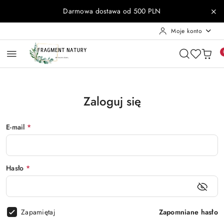
Przejdź do treści głównej
Przejdź do wyszukiwarki
Przejdź do moje konto
Przejdź do menu głównego
Przejdź do stopki
Darmowa dostawa od 500 PLN
Moje konto
Zaloguj się
E-mail
*
Hasło
*
Zapamiętaj
Zapomniane hasło