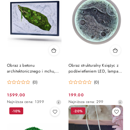
dni
dni
przed
przed
obniżką
obniżką
Obraz z betonu
Obraz strukturalny Księżyc z
architektonicznego i mchu,
podświetleniem LED, lampa
150x100 cm
ksiezycowa
(0)
(0)
1599.00
199.00
Cena
Cena
Najniższa
Najniższa
Najniższa cena:
1399
Najniższa cena:
299
promocyjna:
promocyjna:
cena
cena
-10%
-20%
z
z
30
30
dni
dni
przed
przed