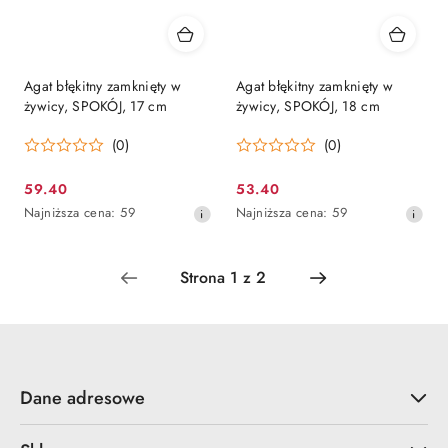
Agat błękitny zamknięty w
Agat błękitny zamknięty w
żywicy, SPOKÓJ, 17 cm
żywicy, SPOKÓJ, 18 cm
(0)
(0)
59.40
53.40
Cena
Cena
Najniższa
Najniższa
Najniższa cena:
59
Najniższa cena:
59
promocyjna:
promocyjna:
cena
cena
z
z
30
30
dni
dni
przed
przed
obniżką
obniżką
Dane adresowe