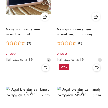
Naszyjnik z kamieniem
Naszyjnik z kamieniem
naturalnym, agat
naturalnym, agat zielony 3
(0)
(0)
71.20
71.20
Cena
Cena
Najniższa
Najniższa
Najniższa cena:
89
Najniższa cena:
89
promocyjna:
promocyjna:
cena
cena
-9%
z
z
30
30
dni
dni
przed
przed
obniżką
obniżką