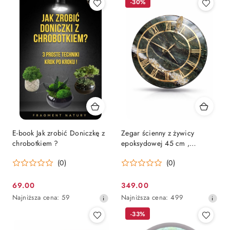
-30%
E-book Jak zrobić Doniczkę z
Zegar ścienny z żywicy
chrobotkiem ?
epoksydowej 45 cm ,
butelkowa zieleń
(0)
(0)
69.00
349.00
Cena
Cena
Najniższa
Najniższa
Najniższa cena:
59
Najniższa cena:
499
promocyjna:
promocyjna:
cena
cena
-33%
z
z
30
30