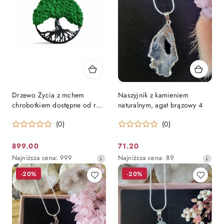
obniżką
obniżką
Drzewo Życia z mchem
Naszyjnik z kamieniem
chrobotkiem dostępne od ręki
naturalnym, agat brązowy 4
100 cm !
(0)
(0)
899.00
71.20
Cena
Cena
Najniższa
Najniższa
Najniższa cena:
999
Najniższa cena:
89
promocyjna:
promocyjna:
cena
cena
-20%
-20%
z
z
30
30
dni
dni
przed
przed
obniżką
obniżką