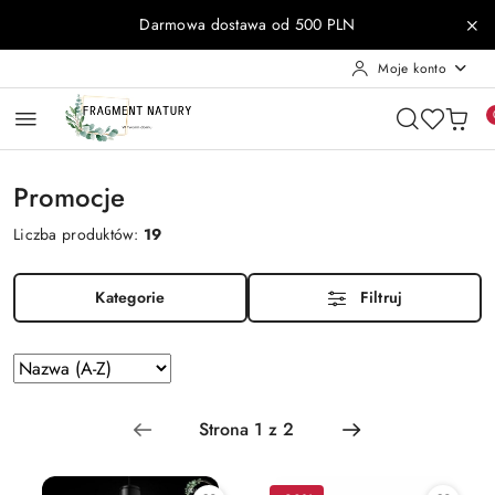
Przejdź do treści głównej
Przejdź do wyszukiwarki
Przejdź do moje konto
Przejdź do menu głównego
Przejdź do stopki
Darmowa dostawa od 500 PLN
Moje konto
Promocje
Liczba produktów:
19
Kategorie
Filtruj
Sortuj
według