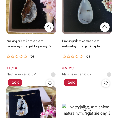
Naszyjnik z kamieniem
Naszyjnik z kamieniem
naturalnym, agat brązowy 6
naturalnym, agat kropla
(0)
(0)
71.20
55.20
Cena
Cena
Najniższa
Najniższa
Najniższa cena:
89
Najniższa cena:
69
promocyjna:
promocyjna:
cena
cena
-20%
-20%
z
z
30
30
dni
dni
przed
przed
obniżką
obniżką